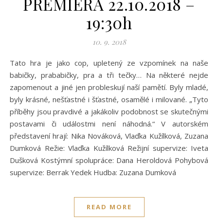
PREMIÉRA 22.10.2018 –
19:30h
10. 9. 2018
Tato hra je jako cop, upletený ze vzpomínek na naše
babičky, prababičky, pra a tři tečky… Na některé nejde
zapomenout a jiné jen probleskují naší pamětí. Byly mladé,
byly krásné, nešťastné i šťastné, osamělé i milované. „Tyto
příběhy jsou pravdivé a jakákoliv podobnost se skutečnými
postavami či událostmi není náhodná.“ V autorském
představení hrají: Nika Nováková, Vlaďka Kužílková, Zuzana
Dumková Režie: Vlaďka Kužílková Režijní supervize: Iveta
Dušková Kostýmní spolupráce: Dana Heroldová Pohybová
supervize: Berrak Yedek Hudba: Zuzana Dumková
READ MORE