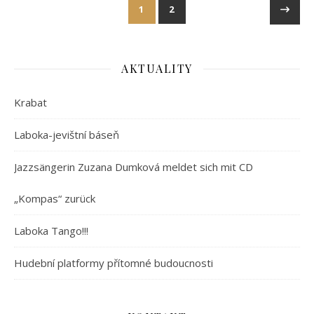
1
2
AKTUALITY
Krabat
Laboka-jevištní báseň
Jazzsängerin Zuzana Dumková meldet sich mit CD
„Kompas“ zurück
Laboka Tango!!!
Hudební platformy přítomné budoucnosti