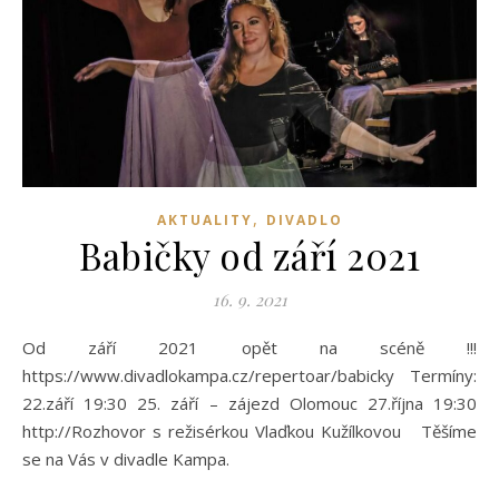
,
AKTUALITY
DIVADLO
Babičky od září 2021
16. 9. 2021
Od září 2021 opět na scéně !!!
https://www.divadlokampa.cz/repertoar/babicky Termíny:
22.září 19:30 25. září – zájezd Olomouc 27.října 19:30
http://Rozhovor s režisérkou Vlaďkou Kužílkovou Těšíme
se na Vás v divadle Kampa.