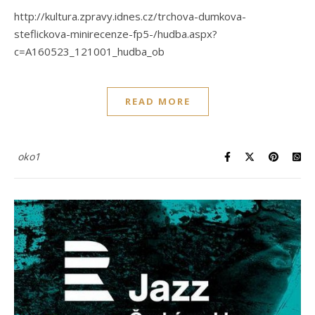
http://kultura.zpravy.idnes.cz/trchova-dumkova-
steflickova-minirecenze-fp5-/hudba.aspx?
c=A160523_121001_hudba_ob
READ MORE
oko1