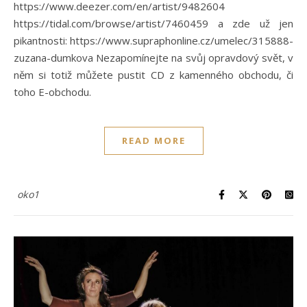
https://www.deezer.com/en/artist/9482604
https://tidal.com/browse/artist/7460459 a zde už jen
pikantnosti: https://www.supraphonline.cz/umelec/315888-
zuzana-dumkova Nezapomínejte na svůj opravdový svět, v
něm si totiž můžete pustit CD z kamenného obchodu, či
toho E-obchodu.
READ MORE
oko1