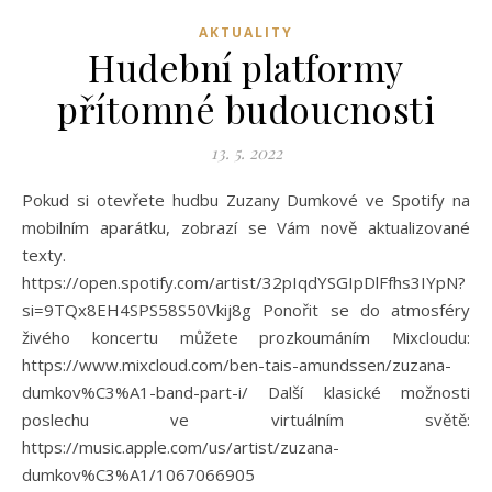
AKTUALITY
Hudební platformy
přítomné budoucnosti
13. 5. 2022
Pokud si otevřete hudbu Zuzany Dumkové ve Spotify na
mobilním aparátku, zobrazí se Vám nově aktualizované
texty.
https://open.spotify.com/artist/32pIqdYSGIpDlFfhs3IYpN?
si=9TQx8EH4SPS58S50Vkij8g Ponořit se do atmosféry
živého koncertu můžete prozkoumáním Mixcloudu:
https://www.mixcloud.com/ben-tais-amundssen/zuzana-
dumkov%C3%A1-band-part-i/ Další klasické možnosti
poslechu ve virtuálním světě:
https://music.apple.com/us/artist/zuzana-
dumkov%C3%A1/1067066905