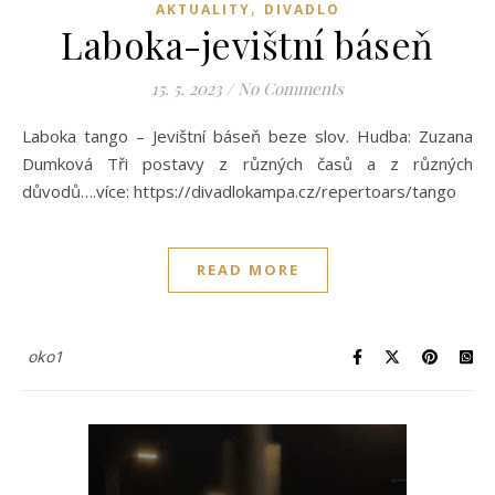
,
AKTUALITY
DIVADLO
Laboka-jevištní báseň
15. 5. 2023
/
No Comments
Laboka tango – Jevištní báseň beze slov. Hudba: Zuzana
Dumková Tři postavy z různých časů a z různých
důvodů….více: https://divadlokampa.cz/repertoars/tango
READ MORE
oko1