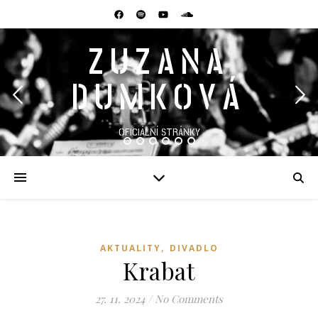
ZUZANA
DUMKOVÁ
OFICIÁLNÍ STRÁNKY
,
AKTUALITY
DIVADLO
Krabat
27. 11. 2024
/
No Comments