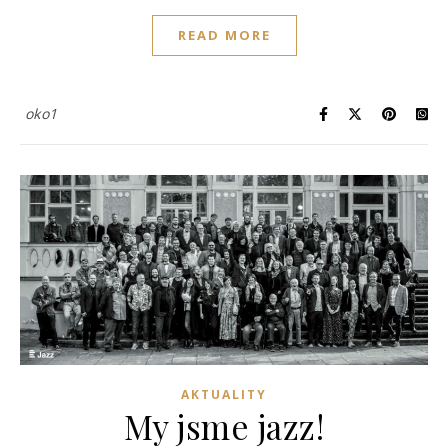
READ MORE
oko1
AKTUALITY
My jsme jazz!