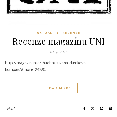
,
AKTUALITY
RECENZE
Recenze magazínu UNI
10. 4. 2016
http://magazinuni.cz/hudba/zuzana-dumkova-
kompas/#more-24895
READ MORE
oko1