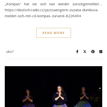
„Kompas“ hat sie sich nun wieder zurückgemeldet….
https://deutsch.radio.cz/jazzsaengerin-zuzana-dumkova-
meldet-sich-mit-cd-kompas-zurueck-8226494
READ MORE
oko1