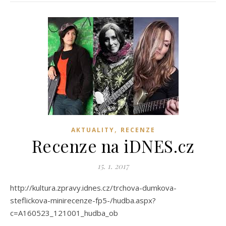
,
AKTUALITY
RECENZE
Recenze na iDNES.cz
15. 1. 2017
http://kultura.zpravy.idnes.cz/trchova-dumkova-
steflickova-minirecenze-fp5-/hudba.aspx?
c=A160523_121001_hudba_ob