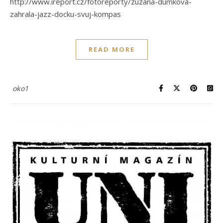
http://www.ireport.cz/fotoreporty/zuzana-dumkova-
zahrala-jazz-docku-svuj-kompas
READ MORE
oko1