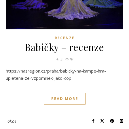
RECENZE
Babičky – recenze
4. 3. 2019
https://nasregion.cz/praha/babicky-na-kampe-hra-
upletena-ze-vzpominek-jako-cop
READ MORE
oko1