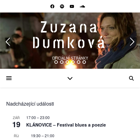
Zuzana
Dumková
OFICIÁLNÍ STRÁNKY
Nadcházející události
17:00
–
23:00
ZÁŘ
19
KLÁNOVICE – Festival blues a poezie
Doporučené
19:30
–
21:00
ŘÍJ