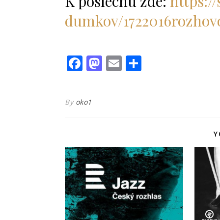
K poslechu zde:
https:
dumkov/1722016rozhov
Facebook
Mastodon
Email
Share
By
oko1
Y