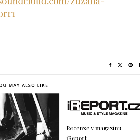
//soundcloud.com/zuzana-
orr1
OU MAY ALSO LIKE
Recenze v magazinu
iReport