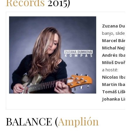
Records
2015)
Zuzana Dum
banjo, slide, 
Marcel Bárta
Michal Nejte
Andrés Ibarb
Miloš Dvořáč
a hosté:
Nicolas Ibar
Martin Ibarb
Tomáš Liška
:
Johanka Linh
BALANCE (
Amplión