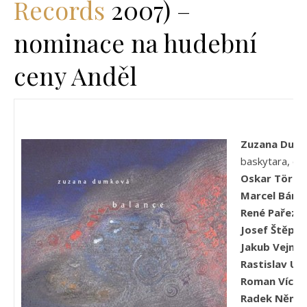
Records
2007) –
nominace na hudební
ceny Anděl
Zuzana Dum
baskytara, cit
Oskar Török
Marcel Bárt
René Pařez
– 
Josef Štěpá
Jakub Vejnar
Rastislav Uh
Roman Vícha
Radek Něme