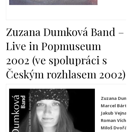
Zuzana Dumková Band –
Live in Popmuseum
2002 (ve spolupráci s
Českým rozhlasem 2002)
Zuzana Dumk
Marcel Bárta
:
Jakub Vejnar
:
Roman Vícha
:
Miloš Dvořáč