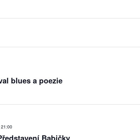
al blues a poezie
-
21:00
ředstavení Babičky