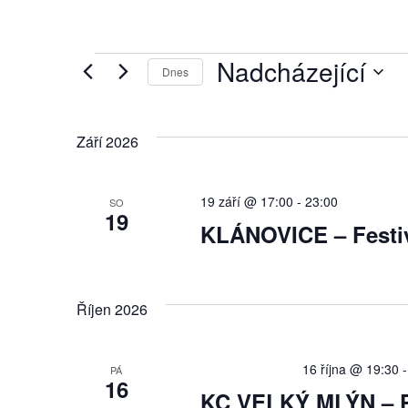
Akce
Nadcházející
Dnes
Vyberte
datum.
Září 2026
19 září @ 17:00
-
23:00
SO
19
KLÁNOVICE – Festiv
Říjen 2026
Doporučené
16 října @ 19:30
PÁ
16
KC VELKÝ MLÝN – P