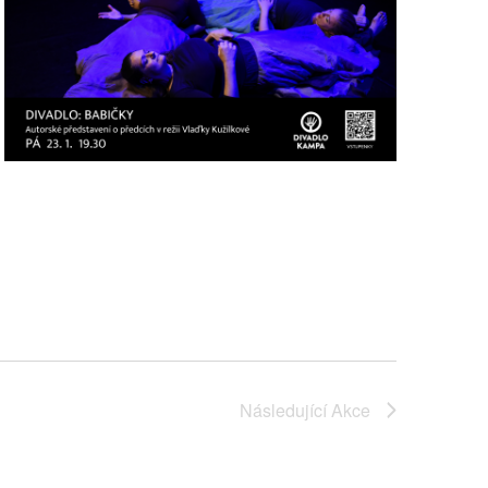
Následující
Akce
Odebírat kalendář