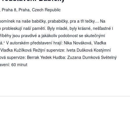
, Praha 8, Praha, Czech Republic
zpomínek na naše babičky, prababičky, pra a tři tečky… Na
 probleskují naší pamětí. Byly mladé, byly krásné, nešťastné i
příběhy jsou pravdivé a jakákoliv podobnost se skutečnými
á.“ V autorském představení hrají: Nika Nováková, Vlaďka
laďka Kužílková Režijní supervize: Iveta Dušková Kostýmní
ová supervize: Berrak Yedek Hudba: Zuzana Dumková Světelný
avení: 60 minut