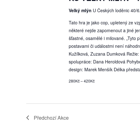
Velký mlýn
U Českých loděnic 40/6
Tato hra je jako cop, upletený ze v
některé nejde zapomenout a jiné jen
šťastné, osamělé i milované. „Tyto 
postavami či událostmi není náhodn
Kužílková, Zuzana Dumková Režie: V
spolupráce: Dana Heroldová Pohyb
design: Marek Menšík Délka předst
280Kč – 420Kč
Předchozí
Akce