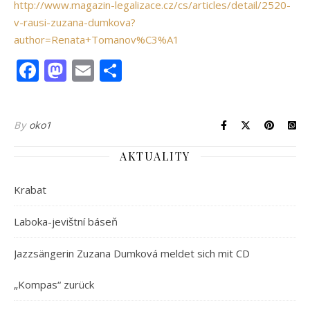
http://www.magazin-legalizace.cz/cs/articles/detail/2520-
v-rausi-zuzana-dumkova?
author=Renata+Tomanov%C3%A1
Facebook
Mastodon
Email
Share
By
oko1
AKTUALITY
Krabat
Laboka-jevištní báseň
Jazzsängerin Zuzana Dumková meldet sich mit CD
„Kompas“ zurück