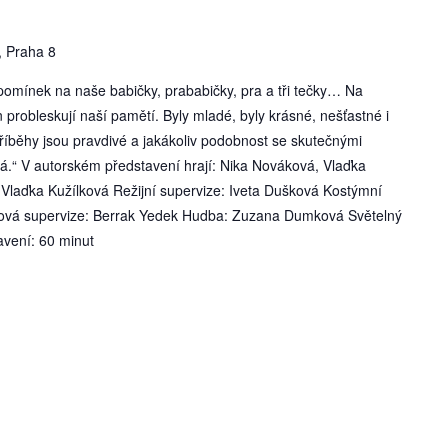
, Praha 8
zpomínek na naše babičky, prababičky, pra a tři tečky… Na
 probleskují naší pamětí. Byly mladé, byly krásné, nešťastné i
příběhy jsou pravdivé a jakákoliv podobnost se skutečnými
á.“ V autorském představení hrají: Nika Nováková, Vlaďka
laďka Kužílková Režijní supervize: Iveta Dušková Kostýmní
ová supervize: Berrak Yedek Hudba: Zuzana Dumková Světelný
avení: 60 minut