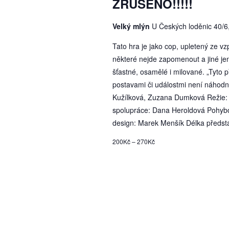
ZRUŠENO!!!!!
Velký mlýn
U Českých loděnic 40/6
Tato hra je jako cop, upletený ze v
některé nejde zapomenout a jiné jen
šťastné, osamělé i milované. „Tyto 
postavami či událostmi není náhodn
Kužílková, Zuzana Dumková Režie: V
spolupráce: Dana Heroldová Pohyb
design: Marek Menšík Délka předst
200Kč – 270Kč