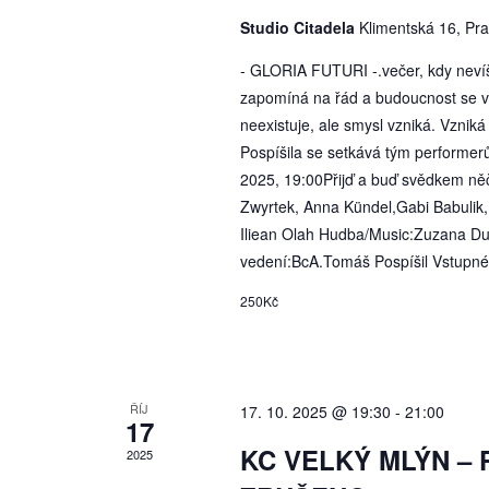
Studio Citadela
Klimentská 16, Pr
- GLORIA FUTURI -.večer, kdy nevíš,
zapomíná na řád a budoucnost se vy
neexistuje, ale smysl vzniká. Vznik
Pospíšila se setkává tým performerů,
2025, 19:00Přijď a buď svědkem něče
Zwyrtek, Anna Kündel,Gabi Babulik, 
Iliean Olah Hudba/Music:Zuzana Du
vedení:BcA.Tomáš Pospíšil Vstupné
250Kč
ŘÍJ
17. 10. 2025 @ 19:30
-
21:00
17
KC VELKÝ MLÝN – 
2025