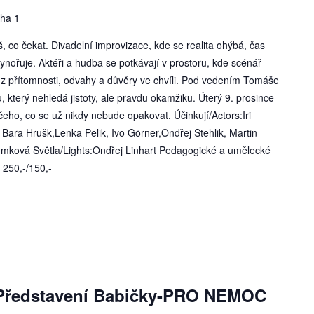
aha 1
 co čekat. Divadelní improvizace, kde se realita ohýbá, čas
nořuje. Aktéři a hudba se potkávají v prostoru, kde scénář
á z přítomnosti, odvahy a důvěry ve chvíli. Pod vedením Tomáše
 který nehledá jistoty, ale pravdu okamžiku. Úterý 9. prosince
ho, co se už nikdy nebude opakovat. Účinkují/Actors:Iri
Bara Hrušk,Lenka Pelik, Ivo Görner,Ondřej Stehlik, Martin
mková Světla/Lights:Ondřej Linhart Pedagogické a umělecké
 250,-/150,-
Představení Babičky-PRO NEMOC