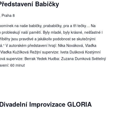
ředstavení Babičky
, Praha 8
zpomínek na naše babičky, prababičky, pra a tři tečky… Na
 probleskují naší pamětí. Byly mladé, byly krásné, nešťastné i
příběhy jsou pravdivé a jakákoliv podobnost se skutečnými
á.“ V autorském představení hrají: Nika Nováková, Vlaďka
laďka Kužílková Režijní supervize: Iveta Dušková Kostýmní
ová supervize: Berrak Yedek Hudba: Zuzana Dumková Světelný
avení: 60 minut
ivadelní Improvizace GLORIA