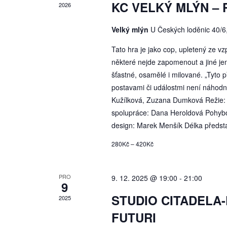
KC VELKÝ MLÝN – P
2026
Velký mlýn
U Českých loděnic 40/6
Tato hra je jako cop, upletený ze v
některé nejde zapomenout a jiné jen
šťastné, osamělé i milované. „Tyto 
postavami či událostmi není náhodn
Kužílková, Zuzana Dumková Režie: V
spolupráce: Dana Heroldová Pohyb
design: Marek Menšík Délka předst
280Kč – 420Kč
PRO
9. 12. 2025 @ 19:00
-
21:00
9
STUDIO CITADELA-D
2025
FUTURI