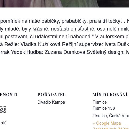
vzpomínek na naše babičky, prababičky, pra a tři tečky
yly mladé, byly krásné, nešťastné i šťastné, osamělé i mi
mi postavami či událostmi není náhodná.“ V autorském p
 Režie: Vlaďka Kužílková Režijní supervize: Iveta Duš
rrak Yedek Hudba: Zuzana Dumková Světelný design: M
BNOSTI
POŘADATEL
MÍSTO KONÁNÍ
Divadlo Kampa
Tismice
Tismice 136
021
Tismice
,
Česká repu
1:00
+ Google Mapa