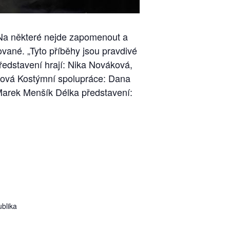
… Na některé nejde zapomenout a
lované. „Tyto příběhy jsou pravdivé
ředstavení hrají: Nika Nováková,
ková Kostýmní spolupráce: Dana
arek Menšík Délka představení:
blika