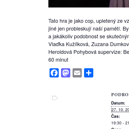
Tato hra je jako cop, upletený ze 
jiné jen probleskují naší pamětí. B
a jakákoliv podobnost se skutečný
Vlaďka Kužílková, Zuzana Dumková
Heroldová Pohybová supervize: Be
60 minut
Facebook
Mastodon
Email
Share
PODRO
Přidat do kalendáře
Datum:
27. 10. 2
Čas:
19:30 - 2