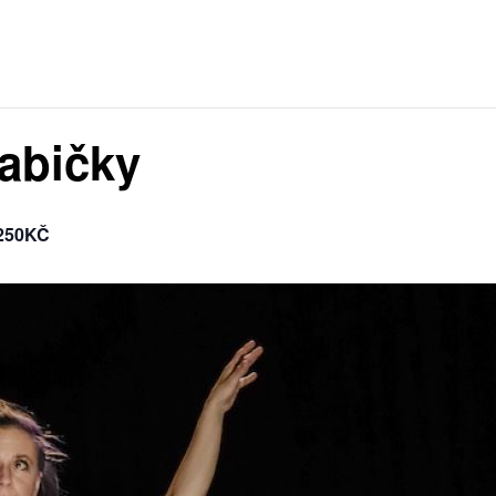
abičky
250KČ