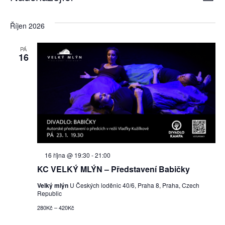
Na
Sezna
Vyberte
pr
datum.
zo
Říjen 2026
zo
PÁ
Ak
16
Doporučené
16 října @ 19:30
-
21:00
KC VELKÝ MLÝN – Představení Babičky
Velký mlýn
U Českých loděnic 40/6, Praha 8, Praha, Czech
Republic
280Kč – 420Kč