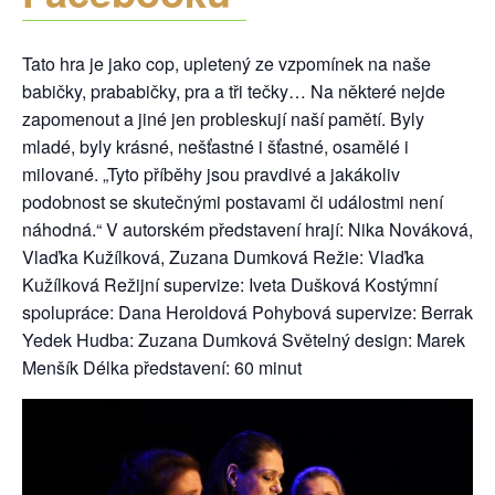
Tato hra je jako cop, upletený ze vzpomínek na naše
babičky, prababičky, pra a tři tečky… Na některé nejde
zapomenout a jiné jen probleskují naší pamětí. Byly
mladé, byly krásné, nešťastné i šťastné, osamělé i
milované. „Tyto příběhy jsou pravdivé a jakákoliv
podobnost se skutečnými postavami či událostmi není
náhodná.“ V autorském představení hrají: Nika Nováková,
Vlaďka Kužílková, Zuzana Dumková Režie: Vlaďka
Kužílková Režijní supervize: Iveta Dušková Kostýmní
spolupráce: Dana Heroldová Pohybová supervize: Berrak
Yedek Hudba: Zuzana Dumková Světelný design: Marek
Menšík Délka představení: 60 minut