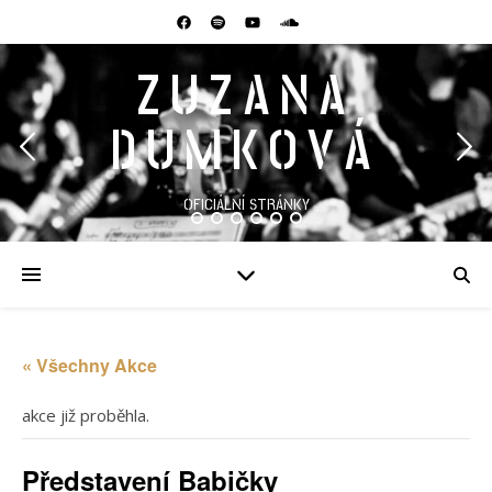
ZUZANA
DUMKOVÁ
OFICIÁLNÍ STRÁNKY
« Všechny Akce
akce již proběhla.
Představení Babičky