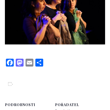
Facebook
Mastodon
Email
Share
Přidat do kalendáře
PODROBNOSTI
POŘADATEL