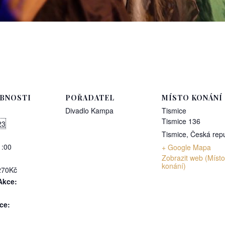
BNOSTI
POŘADATEL
MÍSTO KONÁNÍ
Divadlo Kampa
Tismice
Tismice 136
23
Tismice
,
Česká repu
1:00
+ Google Mapa
Zobrazit web (Místo
konání)
270Kč
Akce:
ce: