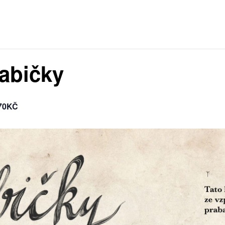
abičky
70KČ