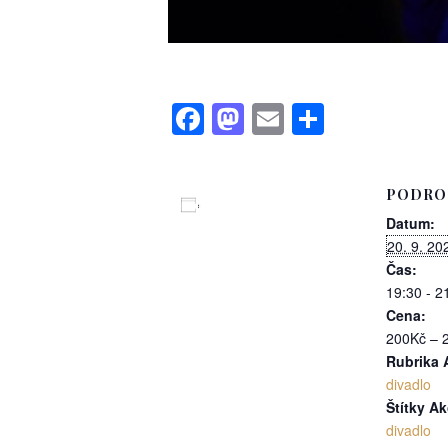
Facebook
Mastodon
Email
Share
PODRO
Přidat do kalendáře
Datum:
20. 9. 20
Čas:
19:30 - 2
Cena:
200Kč – 
Rubrika 
divadlo
Štítky Ak
divadlo