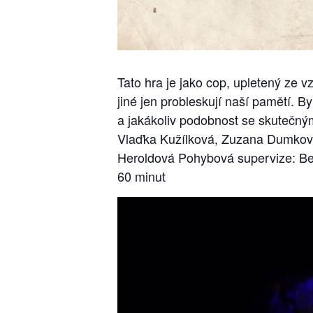
Tato hra je jako cop, upletený ze 
jiné jen probleskují naší pamětí. B
a jakákoliv podobnost se skutečný
Vlaďka Kužílková, Zuzana Dumková
Heroldová Pohybová supervize: Be
60 minut