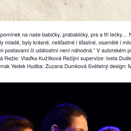
vzpomínek na naše babičky, prababičky, pra a tři tečky
yly mladé, byly krásné, nešťastné i šťastné, osamělé i mi
mi postavami či událostmi není náhodná.“ V autorském p
 Režie: Vlaďka Kužílková Režijní supervize: Iveta Duš
rrak Yedek Hudba: Zuzana Dumková Světelný design: M