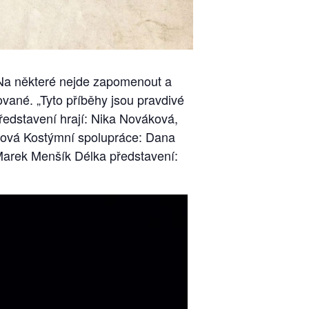
… Na některé nejde zapomenout a
lované. „Tyto příběhy jsou pravdivé
ředstavení hrají: Nika Nováková,
ková Kostýmní spolupráce: Dana
arek Menšík Délka představení: