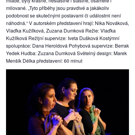
mladé, byly krásné, nešťastné i šťastné, osamělé i
milované. „Tyto příběhy jsou pravdivé a jakákoliv
podobnost se skutečnými postavami či událostmi není
náhodná.“ V autorském představení hrají: Nika Nováková,
Vlaďka Kužílková, Zuzana Dumková Režie: Vlaďka
Kužílková Režijní supervize: Iveta Dušková Kostýmní
spolupráce: Dana Heroldová Pohybová supervize: Berrak
Yedek Hudba: Zuzana Dumková Světelný design: Marek
Menšík Délka představení: 60 minut