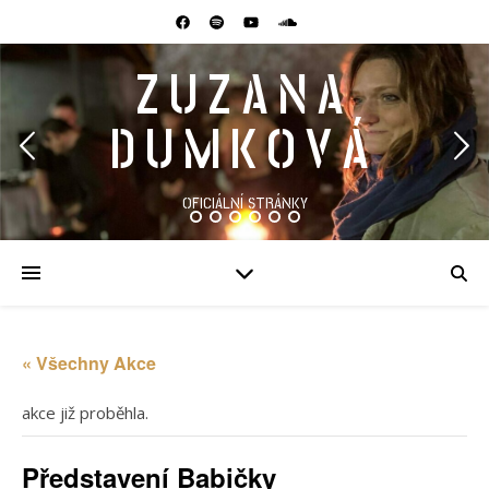
ZUZANA
DUMKOVÁ
OFICIÁLNÍ STRÁNKY
« Všechny Akce
akce již proběhla.
Představení Babičky