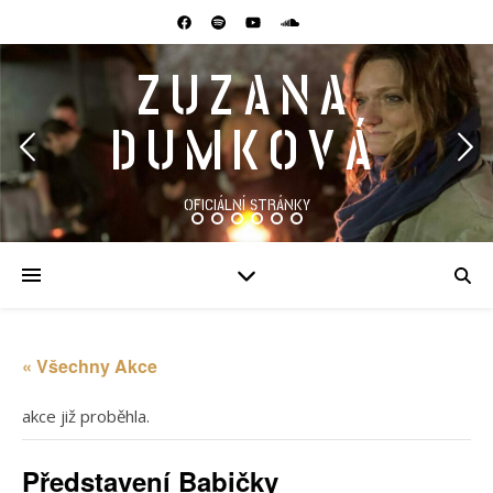
ZUZANA
DUMKOVÁ
OFICIÁLNÍ STRÁNKY
« Všechny Akce
akce již proběhla.
Představení Babičky