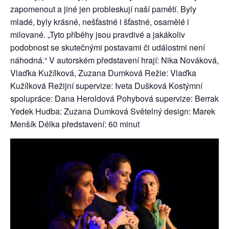
zapomenout a jiné jen probleskují naší pamětí. Byly
mladé, byly krásné, nešťastné i šťastné, osamělé i
milované. „Tyto příběhy jsou pravdivé a jakákoliv
podobnost se skutečnými postavami či událostmi není
náhodná.“ V autorském představení hrají: Nika Nováková,
Vlaďka Kužílková, Zuzana Dumková Režie: Vlaďka
Kužílková Režijní supervize: Iveta Dušková Kostýmní
spolupráce: Dana Heroldová Pohybová supervize: Berrak
Yedek Hudba: Zuzana Dumková Světelný design: Marek
Menšík Délka představení: 60 minut