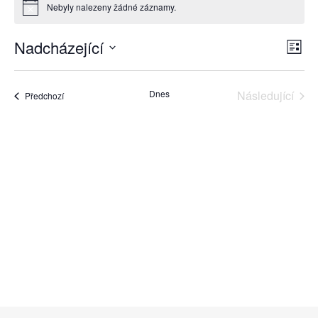
Nebyly nalezeny žádné záznamy.
Notice
Nadcházející
Na
Na
Sezna
Vyberte
pr
datum.
zo
Dnes
Následující
Akce
Předchozí
zo
Akce
Ak
Odebírat kalendář