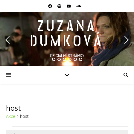
ZUZANA
DUMKOVÁ
OFICIÁLNÍ STRÁNKY
host
Akce
host
Akce