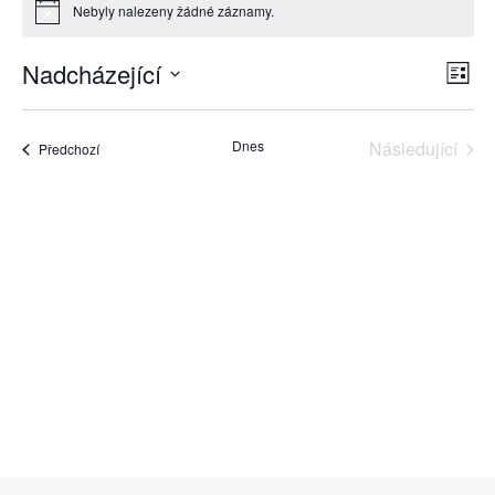
Nebyly nalezeny žádné záznamy.
Notice
Nadcházející
Na
Na
Sezna
Vyberte
pr
datum.
zo
Dnes
Následující
Akce
Předchozí
zo
Akce
Ak
Odebírat kalendář