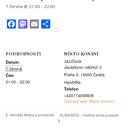
7 června @ 21:00
-
22:00
Facebook
Mastodon
Email
Share
Přidat do kalendáře
PODROBNOSTI
MÍSTO KONÁNÍ
JazzDock
Datum:
Janáčkovo nábřeží 2
7 června
Praha 5
,
15000
Česká
Čas:
21:00 - 22:00
republika
Telefon
+420774058838
Zobrazit web (Místo konání)
Vernisáž Motivy a souvislosti
KLÁNOVICE – Festival blues a poezie