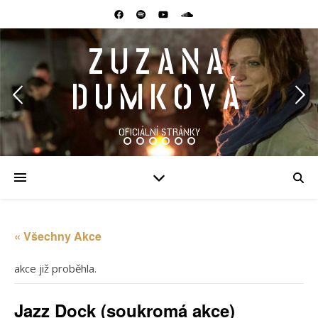
ZUZANA
DUMKOVÁ
OFICIÁLNÍ STRÁNKY
« Všechny Akce
akce již proběhla.
Jazz Dock (soukromá akce)