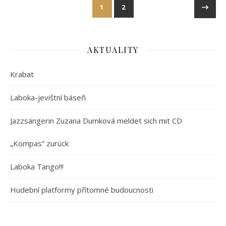
1
2
AKTUALITY
Krabat
Laboka-jevištní báseň
Jazzsängerin Zuzana Dumková meldet sich mit CD
„Kompas“ zurück
Laboka Tango!!!
Hudební platformy přítomné budoucnosti