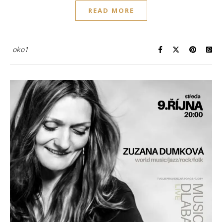
READ MORE
oko1