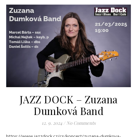
JAZZ DOCK – Zuzana
Dumková Band
12. 9. 2024
/
No Comments
https://www.jazzdock.cz/cs/koncert/zuzana-dumkova-