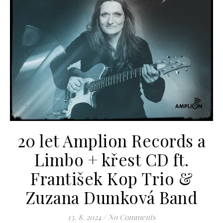
20 let Amplion Records a
Limbo + křest CD ft.
František Kop Trio &
Zuzana Dumková Band
13. 8. 2024
/
No Comments