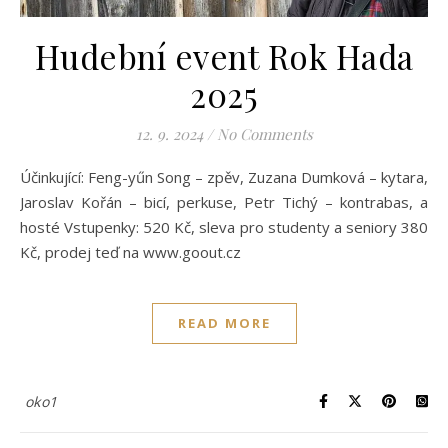
Hudební event Rok Hada
2025
12. 9. 2024
/
No Comments
Účinkující: Feng-yűn Song – zpěv, Zuzana Dumková – kytara,
Jaroslav Kořán – bicí, perkuse, Petr Tichý – kontrabas, a
hosté Vstupenky: 520 Kč, sleva pro studenty a seniory 380
Kč, prodej teď na www.goout.cz
READ MORE
oko1