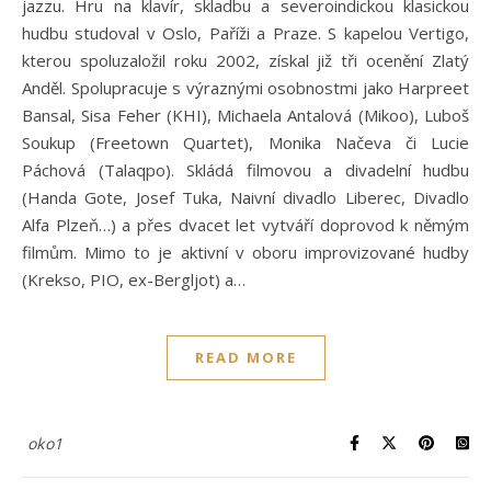
jazzu. Hru na klavír, skladbu a severoindickou klasickou
hudbu studoval v Oslo, Paříži a Praze. S kapelou Vertigo,
kterou spoluzaložil roku 2002, získal již tři ocenění Zlatý
Anděl. Spolupracuje s výraznými osobnostmi jako Harpreet
Bansal, Sisa Feher (KHI), Michaela Antalová (Mikoo), Luboš
Soukup (Freetown Quartet), Monika Načeva či Lucie
Páchová (Talaqpo). Skládá filmovou a divadelní hudbu
(Handa Gote, Josef Tuka, Naivní divadlo Liberec, Divadlo
Alfa Plzeň…) a přes dvacet let vytváří doprovod k němým
filmům. Mimo to je aktivní v oboru improvizované hudby
(Krekso, PIO, ex-Bergljot) a…
READ MORE
oko1