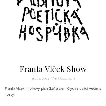
Franta Vlček Show
30. 12. 2024
/
No Comments
Franta Vlček – folkový písničkář a člen Krychle uvádí večer s
hosty.